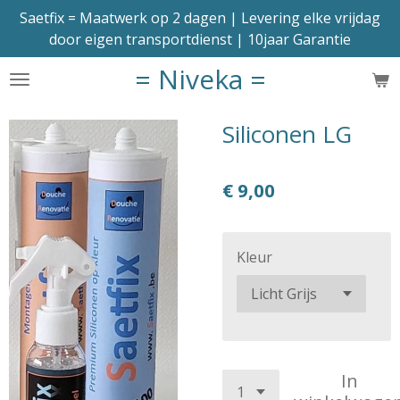
Saetfix = Maatwerk op 2 dagen | Levering elke vrijdag
Ga
door eigen transportdienst | 10jaar Garantie
direct
naar
= Niveka =
de
hoofdinhoud
Siliconen LG
€ 9,00
Kleur
In