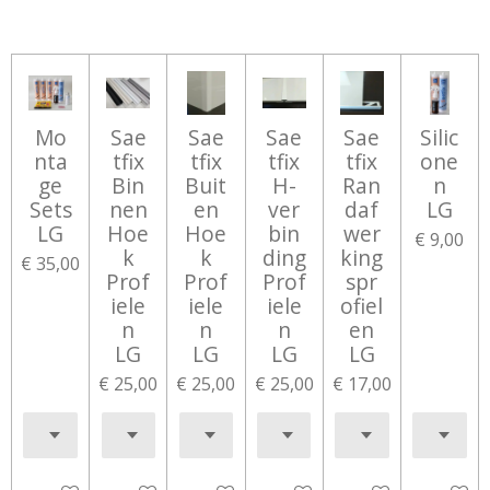
Mo
Sae
Sae
Sae
Sae
Silic
nta
tfix
tfix
tfix
tfix
one
ge
Bin
Buit
H-
Ran
n
Sets
nen
en
ver
daf
LG
LG
Hoe
Hoe
bin
wer
€ 9,00
k
k
ding
king
€ 35,00
Prof
Prof
Prof
spr
iele
iele
iele
ofiel
n
n
n
en
LG
LG
LG
LG
€ 25,00
€ 25,00
€ 25,00
€ 17,00