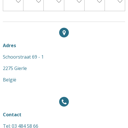
In winkelwagen
In winkelwagen
In winkelwagen
In winkelwagen
In winkelwagen
In wink
Adres
Schoorstraat 69 - 1
2275 Gierle
België
Contact
Tel: 03 484 58 66