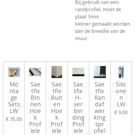
Bij gebruik van een
randprofiel, moet de
plaat
3mm
kleiner
gemaakt worden
dan de breedte van de
muur.
Mo
Sae
Sae
Sae
Sae
Silic
nta
tfix
tfix
tfix
tfix
one
ge
Bin
Buit
H-
Ran
n
Sets
nen
en
ver
daf
LW
LW
Hoe
Hoe
bin
wer
€ 9,00
k
k
ding
king
€ 35,00
Prof
Prof
Prof
spr
iele
iele
iele
ofiel