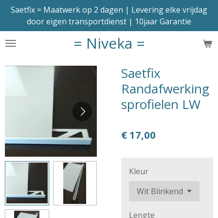
Saetfix = Maatwerk op 2 dagen | Levering elke vrijdag
Ga
door eigen transportdienst | 10jaar Garantie
direct
naar
= Niveka =
de
hoofdinhoud
Saetfix
Randafwerking
sprofielen LW
€ 17,00
Kleur
Lengte