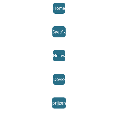
Home
Saetfix
Helow
Dovlo
prijzen