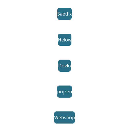
Saetfix
Helow
Dovlo
prijzen
Webshop