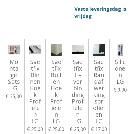
Vaste leveringsdag is
vrijdag
Mo
Sae
Sae
Sae
Sae
Silic
nta
tfix
tfix
tfix
tfix
one
ge
Bin
Buit
H-
Ran
n
Sets
nen
en
ver
daf
LG
LG
Hoe
Hoe
bin
wer
€ 9,00
k
k
ding
king
€ 35,00
Prof
Prof
Prof
spr
iele
iele
iele
ofiel
n
n
n
en
LG
LG
LG
LG
€ 25,00
€ 25,00
€ 25,00
€ 17,00