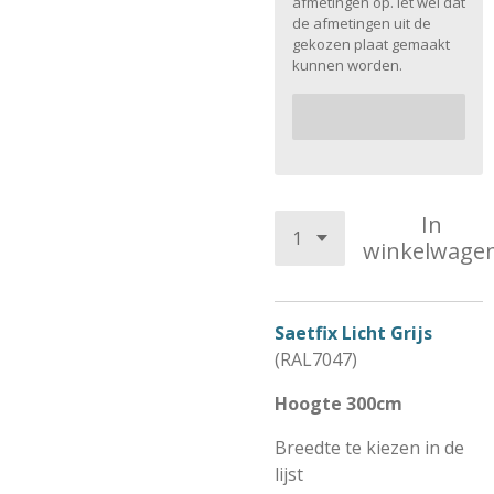
afmetingen op. let wel dat
de afmetingen uit de
gekozen plaat gemaakt
kunnen worden.
In
winkelwage
Saetfix Licht Grijs
(RAL7047)
Hoogte 300cm
Breedte te kiezen in de
lijst