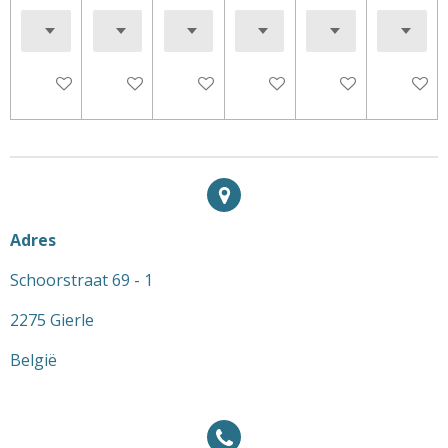
In winkelwagen
In winkelwagen
In winkelwagen
In winkelwagen
In winkelwagen
In wink
Adres
Schoorstraat 69 - 1
2275 Gierle
België