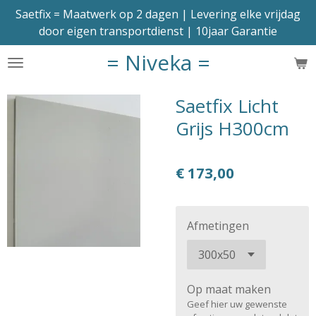
Saetfix = Maatwerk op 2 dagen | Levering elke vrijdag
Ga
door eigen transportdienst | 10jaar Garantie
direct
naar
= Niveka =
de
hoofdinhoud
Saetfix Licht
Grijs H300cm
€ 173,00
Afmetingen
Op maat maken
Geef hier uw gewenste