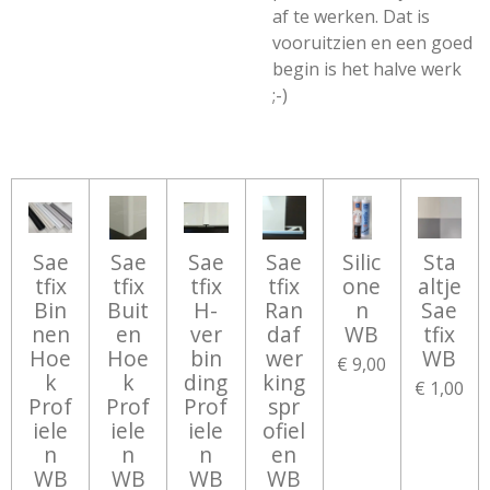
af te werken. Dat is
vooruitzien en een goed
begin is het halve werk
;-)
Sae
Sae
Sae
Sae
Silic
Sta
tfix
tfix
tfix
tfix
one
altje
Bin
Buit
H-
Ran
n
Sae
nen
en
ver
daf
WB
tfix
Hoe
Hoe
bin
wer
WB
€ 9,00
k
k
ding
king
€ 1,00
Prof
Prof
Prof
spr
iele
iele
iele
ofiel
n
n
n
en
WB
WB
WB
WB