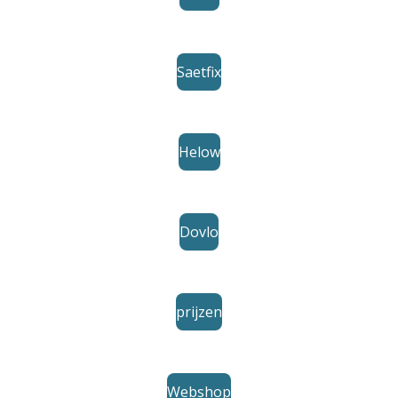
Saetfix
Helow
Dovlo
prijzen
Webshop