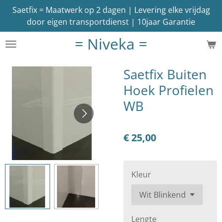
Saetfix = Maatwerk op 2 dagen | Levering elke vrijdag
Ga
door eigen transportdienst | 10jaar Garantie
direct
naar
= Niveka =
de
hoofdinhoud
Saetfix Buiten
Hoek Profielen
WB
€ 25,00
Kleur
Lengte