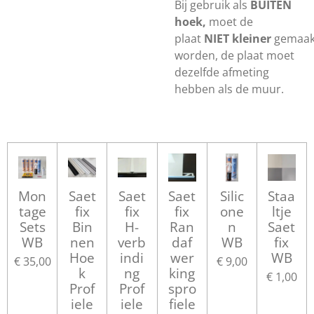
Bij gebruik als
BUITEN
hoek,
moet de
plaat
NIET kleiner
gemaak
worden, de plaat moet
dezelfde afmeting
hebben als de muur.
Mon
Saet
Saet
Saet
Silic
Staa
tage
fix
fix
fix
one
ltje
Sets
Bin
H-
Ran
n
Saet
WB
nen
verb
daf
WB
fix
Hoe
indi
wer
WB
€ 35,00
€ 9,00
k
ng
king
€ 1,00
Prof
Prof
spro
iele
iele
fiele