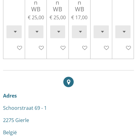
n
n
n
WB
WB
WB
€ 25,00
€ 25,00
€ 17,00
In winkelwagen
In winkelwagen
In winkelwagen
In winkelwagen
In winkelwagen
In wink
Adres
Schoorstraat 69 - 1
2275 Gierle
België