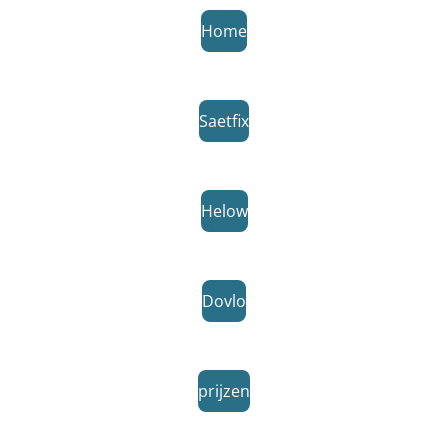
Home
Saetfix
Helow
Dovlo
prijzen