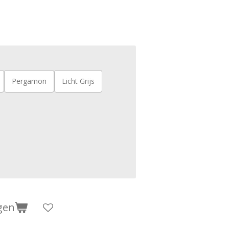
Pergamon
Licht Grijs
gen