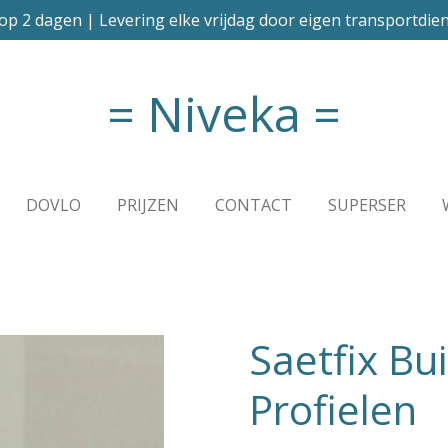
op 2 dagen | Levering elke vrijdag door eigen transportdien
= Niveka =
DOVLO
PRIJZEN
CONTACT
SUPERSER
Saetfix Bu
Profielen