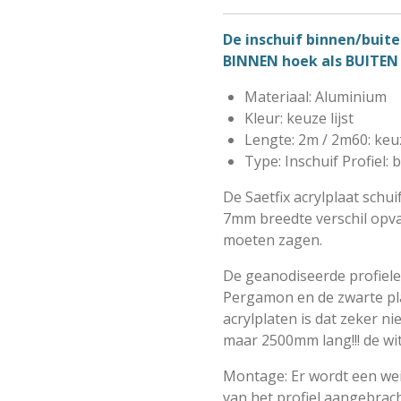
De inschuif binnen/buite
BINNEN hoek als BUITEN
Materiaal: Aluminium
Kleur: keuze lijst
Lengte: 2m / 2m60: ke
Type: Inschuif Profiel: b
De Saetfix acrylplaat schui
7mm breedte verschil opva
moeten zagen.
De geanodiseerde profiel
Pergamon en de zwarte plat
acrylplaten is dat zeker ni
maar 2500mm lang!!! de wi
Montage: Er wordt een wein
van het profiel aangebracht