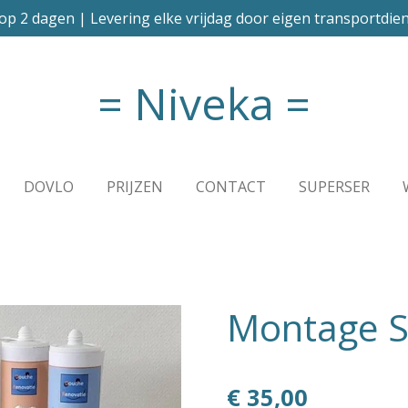
op 2 dagen | Levering elke vrijdag door eigen transportdien
= Niveka =
DOVLO
PRIJZEN
CONTACT
SUPERSER
Montage S
€ 35,00