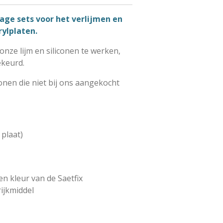
ge sets voor het verlijmen en
rylplaten.
nze lijm en siliconen te werken,
ekeurd.
conen die niet bij ons aangekocht
 plaat)
en kleur van de Saetfix
rijkmiddel