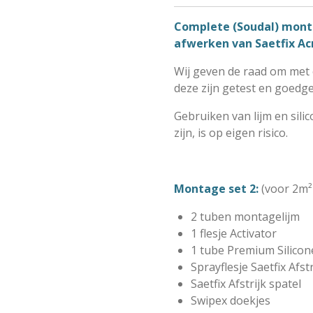
Complete (Soudal) monta
afwerken van Saetfix Ac
Wij geven de raad om met o
deze zijn getest en goedg
Gebruiken van lijm en sili
zijn, is op eigen risico.
Montage set 2:
(voor 2m²
2 tuben montagelijm
1 flesje Activator
1 tube Premium Silicon
Sprayflesje Saetfix Afst
Saetfix Afstrijk spatel
Swipex doekjes