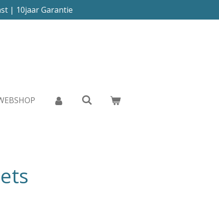
st | 10jaar Garantie
WEBSHOP
ets